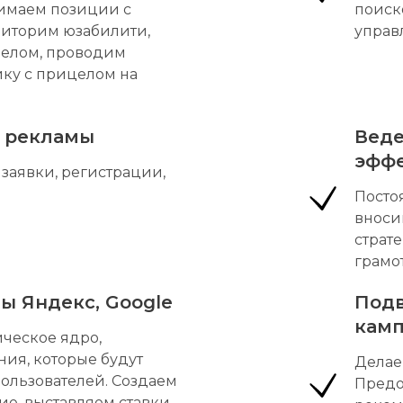
имаем позиции с
поиск
ниторим юзабилити,
управ
 целом, проводим
ку с прицелом на
 рекламы
Веде
эффе
 заявки, регистрации,
Посто
вноси
страт
грамо
ы Яндекс, Google
Подв
кам
ческое ядро,
ия, которые будут
Делае
ользователей. Создаем
Предо
е, выставляем ставки