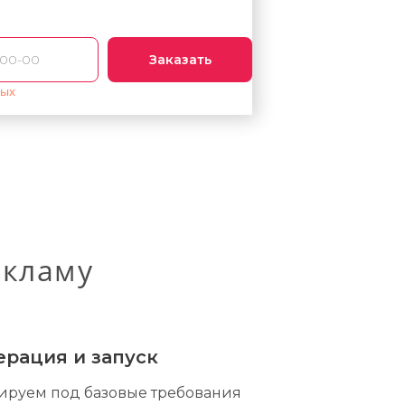
Заказать
ных
екламу
рация и запуск
ируем под базовые требования