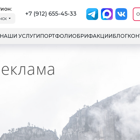
ион:
+7 (912) 655-45-33
О
нск
НАШИ УСЛУГИ
ПОРТФОЛИО
БРИФ
АКЦИИ
БЛОГ
КОН
реклама